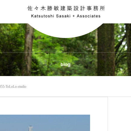
blog
055-ToLoLo-studio