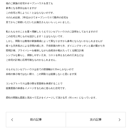
他のご家族の住宅やオープンハウスを見ても
参考になる部分はありますが
この住宅と同じように！とはならないのです。
そのため以前、2年位かけてオープンハウスで数件の住宅を
見てからご依頼いただいたお施主さんもいらっしゃいました。
私たちもそのことを重々理解したうえでコンセプトハウスのご説明をしておりますので
この住宅と同じものを設計します！とはならないです。
しかし、間取りは敷地や家族構成によって異なりますから参考にならないかもしれませんが
様々な天井高さによる空間の感じ方、子供部屋の作り方、ダイニングキッチンと庭の繋がり方
照明計画、プライバシーを確保しながら自然光や風が入ってくる開口計画
シンプルな暮らし、掃除しやすい工夫、コストを抑えるための工夫などは
ご自宅の計画に応用可能なものかもしれません。
そもそもコンセプトハウスは全ての部屋幅が1.55ｍしかないので
余程の狭小地ではない限り、この間取りは提案しないと思います笑
コンセプトハウスは最小限を室面積を体感することで
提案図面の体感をイメージするために造られた住宅です。
壁柱の間隔も図面と見比べて広さをイメージして頂ける尺（91ｃｍ）になっています。
前の記事
次の記事