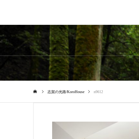
志賀の光路/KoroHouse
n9612