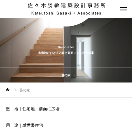
House in Aoi
市街地における内庭と高窓による採光提案
葵の家
葵の家
敷 地｜住宅地、前面に広場
用 途｜単世帯住宅